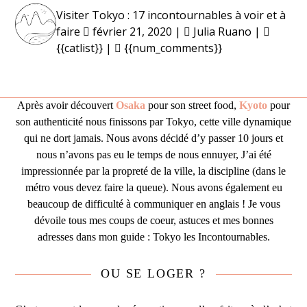
Skip
Open
Close
Visiter Tokyo : 17 incontournables à voir et à
to
faire
février 21, 2020 |
Julia Ruano |
mobile
mobile
content
{{catlist}} |
{{num_comments}}
menu
menu
Après avoir découvert
Osaka
pour son street food,
Kyoto
pour
son authenticité nous finissons par Tokyo, cette ville dynamique
qui ne dort jamais. Nous avons décidé d’y passer 10 jours et
nous n’avons pas eu le temps de nous ennuyer, J’ai été
impressionnée par la propreté de la ville, la discipline (dans le
métro vous devez faire la queue). Nous avons également eu
beaucoup de difficulté à communiquer en anglais ! Je vous
dévoile tous mes coups de coeur, astuces et mes bonnes
adresses dans mon guide : Tokyo les Incontournables.
OU SE LOGER ?