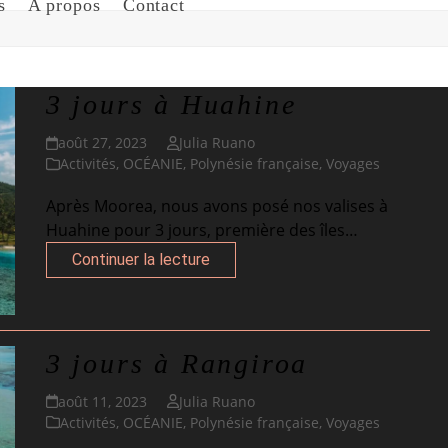
s
A propos
Contact
3 jours à Huahine
août 27, 2023
Julia Ruano
Activités
,
OCÉANIE
,
Polynésie française
,
Voyages
Après Moorea, nous avons posé nos valises à
Huahine pour 3 jours, première des îles…
Continuer la lecture
3 jours à Rangiroa
août 11, 2023
Julia Ruano
Activités
,
OCÉANIE
,
Polynésie française
,
Voyages