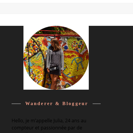
Wanderer & Bloggeur
Hello, je m’appelle Julia, 24 ans au
compteur et passionnée par de