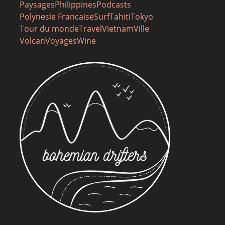
Paysages
Philippines
Podcasts
Polynesie Francaise
Surf
Tahiti
Tokyo
Tour du monde
Travel
Vietnam
Ville
Volcan
Voyages
Wine