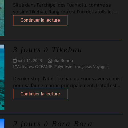
Situé dans l'archipel des Tuamotu, comme sa
voisine Tikehau, Rangiroa est l'un des atolls les…
Continuer la lecture
3 jours à Tikehau
août 11, 2023
Julia Ruano
Activités
,
OCÉANIE
,
Polynésie française
,
Voyages
Dernier stop, l'atoll Tikehau que nous avons choisi
pour sa faune marine principalement. L'atoll est…
Continuer la lecture
2 jours à Bora Bora