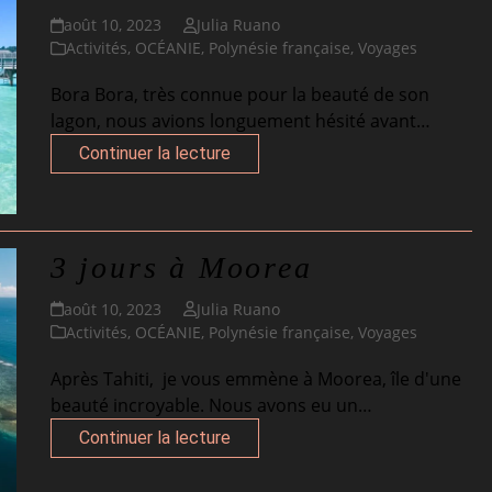
août 10, 2023
Julia Ruano
Activités
,
OCÉANIE
,
Polynésie française
,
Voyages
Bora Bora, très connue pour la beauté de son
lagon, nous avions longuement hésité avant…
Continuer la lecture
3 jours à Moorea
août 10, 2023
Julia Ruano
Activités
,
OCÉANIE
,
Polynésie française
,
Voyages
Après Tahiti, je vous emmène à Moorea, île d'une
beauté incroyable. Nous avons eu un…
Continuer la lecture