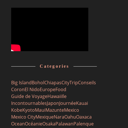
Categories
Big Island
Bohol
Chiapas
CityTrip
Conseils
Coron
El Nido
Europe
Food
Guide de Voyage
Hawaii
Ile
Incontournables
Japon
Journée
Kauai
Kobe
Kyoto
Maui
Mazunte
Mexico
Mexico City
Mexique
Nara
Oahu
Oaxaca
Ocean
Océanie
Osaka
Palawan
Palenque