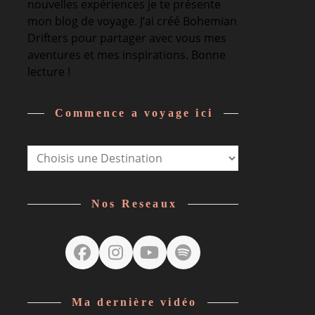
nouvelles expériences je te présente
mon blog de voyage. J’ai créé Bohemian
Drifters pour partager avec vous mes
aventures et mes inspirations. Bonne
lecture !
Commence a voyage ici
Nos Reseaux
Facebook
Instagram
YouTube
Spotify
Ma dernière vidéo