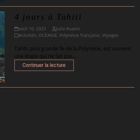
4 jours à Tahiti
août 10, 2023
Julia Ruano
Activités
,
OCÉANIE
,
Polynésie française
,
Voyages
Tahiti, plus grande île de la Polynésie, est souvent
une étape qui ne fait pas…
Continuer la lecture