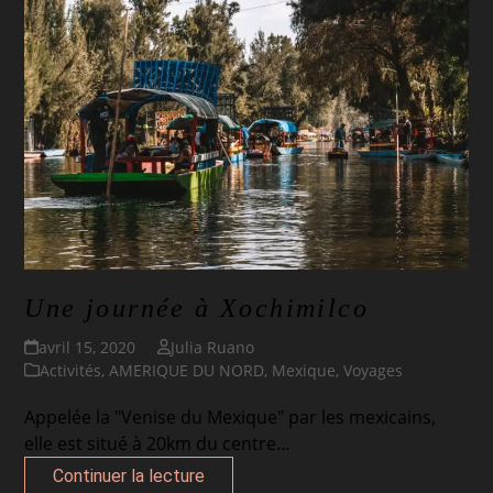
Une journée à Xochimilco
avril 15, 2020
Julia Ruano
Activités
,
AMERIQUE DU NORD
,
Mexique
,
Voyages
Appelée la "Venise du Mexique" par les mexicains,
elle est situé à 20km du centre…
Continuer la lecture