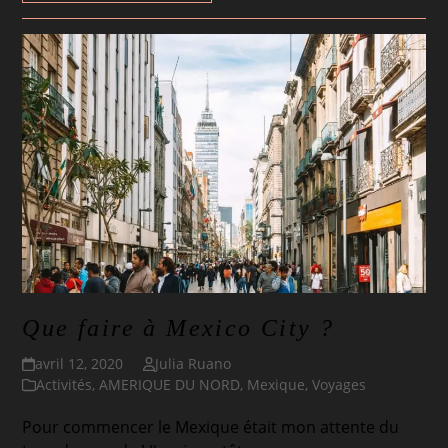
Que faire à Mexico City ?
avril 12, 2020
Julia Ruano
Activités
,
AMERIQUE DU NORD
,
Mexique
,
Voyages
Pour commencer le Mexique était mon attente du