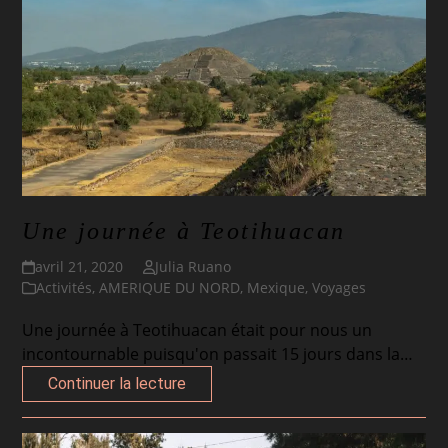
Une journée à Teotihuacan
avril 21, 2020
Julia Ruano
Activités
,
AMERIQUE DU NORD
,
Mexique
,
Voyages
Une journée à Teotihuacan était pour nous un
incontournable puisqu'on passait 15 jours dans la…
Continuer la lecture