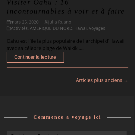
Visiter Oahu : 16
incontournables à voir et à faire
mars 25, 2020
Julia Ruano
Activités
,
AMERIQUE DU NORD
,
Hawaï
,
Voyages
Oahu est l'île la plus populaire de l'archipel d'Hawaii
avec sa célèbre plage de Waikiki,…
Continuer la lecture
Articles plus anciens →
Commence a voyage ici