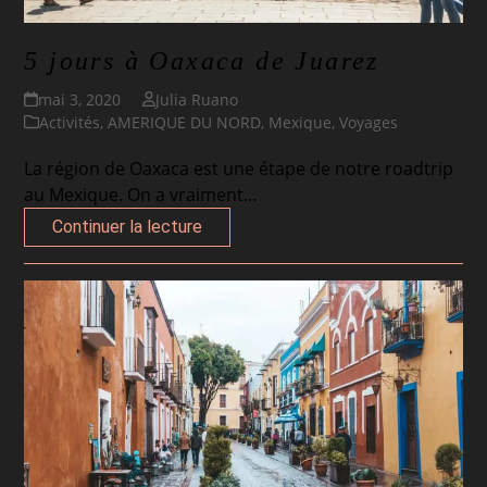
5 jours à Oaxaca de Juarez
mai 3, 2020
Julia Ruano
Activités
,
AMERIQUE DU NORD
,
Mexique
,
Voyages
La région de Oaxaca est une étape de notre roadtrip
au Mexique. On a vraiment…
Continuer la lecture