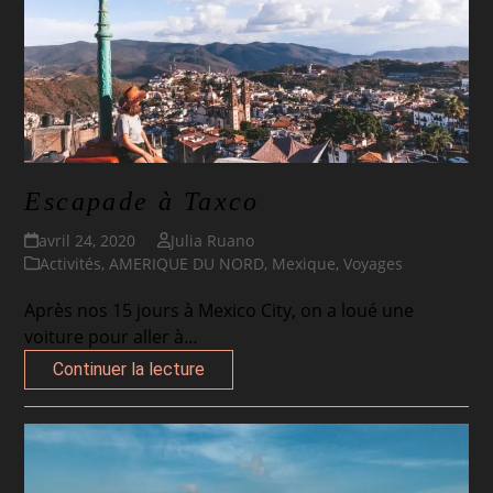
Escapade à Taxco
avril 24, 2020
Julia Ruano
Activités
,
AMERIQUE DU NORD
,
Mexique
,
Voyages
Après nos 15 jours à Mexico City, on a loué une
voiture pour aller à…
Continuer la lecture