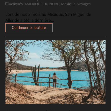
Activités
,
AMERIQUE DU NORD
,
Mexique
,
Voyages
Lors de nos 2 mois au Mexique, San Miguel de
Allende a été la dernière…
Continuer la lecture