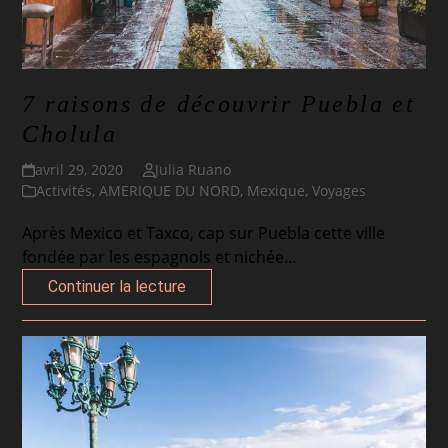
7 raisons de découvrir Puebla et
Cholula
avril 29, 2020
Julia Ruano
Activités
,
AMERIQUE DU NORD
,
Mexique
,
Voyages
Après Mexico et Taxco, cap sur Puebla cette ville
fondée par les espagnols et nichée…
Continuer la lecture