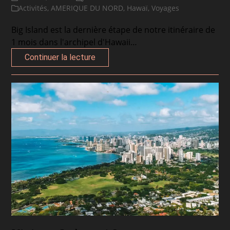
Activités
,
AMERIQUE DU NORD
,
Hawaï
,
Voyages
Big Island est la dernière étape de notre itinéraire de
1 mois dans l'archipel d'Hawaii…
Continuer la lecture