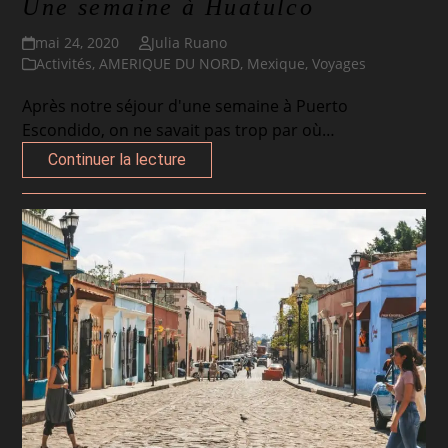
Une semaine à Huatulco
mai 24, 2020
Julia Ruano
Activités
,
AMERIQUE DU NORD
,
Mexique
,
Voyages
Après notre séjour d'une semaine à Puerto
Escondido, on ne savait pas trop par où…
Continuer la lecture