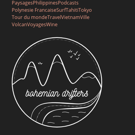
Paysages
Philippines
Podcasts
Polynesie Francaise
Surf
Tahiti
Tokyo
Tour du monde
Travel
Vietnam
Ville
Volcan
Voyages
Wine