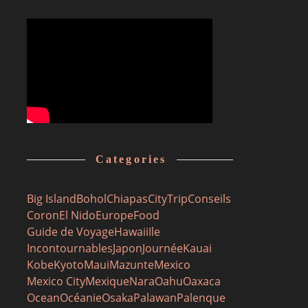
Categories
Big Island
Bohol
Chiapas
CityTrip
Conseils
Coron
El Nido
Europe
Food
Guide de Voyage
Hawaii
Ile
Incontournables
Japon
Journée
Kauai
Kobe
Kyoto
Maui
Mazunte
Mexico
Mexico City
Mexique
Nara
Oahu
Oaxaca
Ocean
Océanie
Osaka
Palawan
Palenque