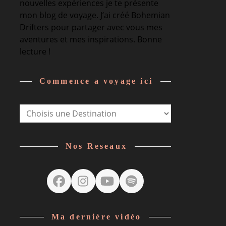
nouvelles expériences je te présente
mon blog de voyage. J’ai créé Bohemian
Drifters pour partager avec vous mes
aventures et mes inspirations. Bonne
lecture !
Commence a voyage ici
Nos Reseaux
Facebook
Instagram
YouTube
Spotify
Ma dernière vidéo