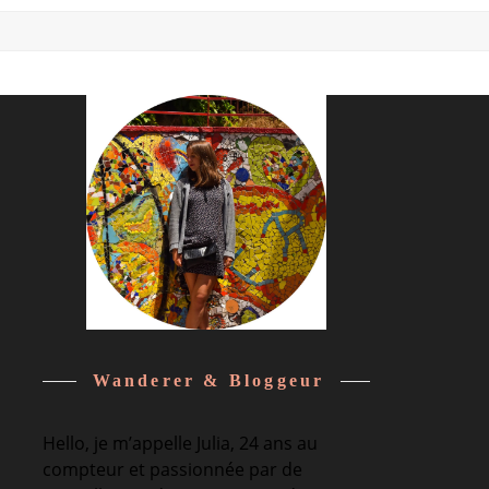
Wanderer & Bloggeur
Hello, je m’appelle Julia, 24 ans au
compteur et passionnée par de