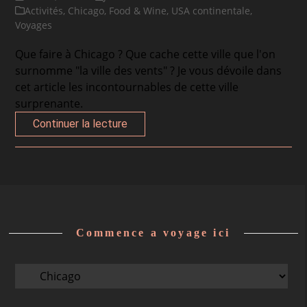
Activités
,
Chicago
,
Food & Wine
,
USA continentale
,
Voyages
Que faire à Chicago ? Que cache cette ville que l'on
surnomme "la ville des vents" ? Je vous dévoile dans
cet article les incontournables de cette ville
surprenante.
Continuer la lecture
Commence a voyage ici