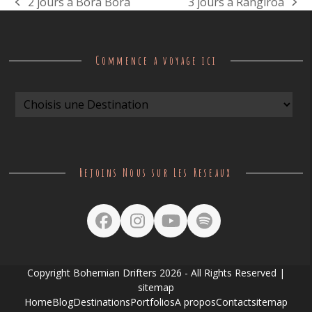
2 jours à Bora Bora
3 jours à Rangiroa
previous
next
post:
post:
Commence a voyage ici
Rejoins Nous sur Les Reseaux
Facebook
Instagram
YouTube
Spotify
Copyright
Bohemian Drifters
2026 - All Rights Reserved |
sitemap
Home
Blog
Destinations
Portfolios
A propos
Contact
sitemap