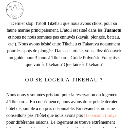
Skip
Open
Close
to
mobile
mobile
content
menu
menu
Dernier stop, l’atoll Tikehau que nous avons choisi pour sa
faune marine principalement. L’atoll est situé dans les
Tuamotu
et nous ne nous sommes pas ennuyés (kayak, plongée, bateau,
etc.). Nous avons hésité entre Tikehau et Fakarava notamment
pour les spots de plongée. Dans cet article, vous allez découvrir
un guide pour 3 jours à Tikehau – Guide Polynésie Française:
que voir à Tikehau ? Que faire à Tikehau ?
OU SE LOGER A TIKEHAU ?
Nous nous y sommes pris tard pour la réservation du logement
à Tikehau… En conséquence, nous avons donc pris le dernier
hôtel disponible à un prix raisonnable. En revanche, nous ne
conseillons pas l’hôtel que nous avons pris
Hakamanu Lodge
pour différentes raisons. Le logement se trouve extrêmement