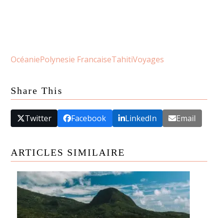
Océanie
Polynesie Francaise
Tahiti
Voyages
Share This
Twitter
Facebook
LinkedIn
Email
ARTICLES SIMILAIRE