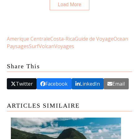
Load More
Amerique Centrale
Costa-Rica
Guide de Voyage
Ocean
Paysages
Surf
Volcan
Voyages
Share This
Twitter
Facebook
LinkedIn
Email
ARTICLES SIMILAIRE