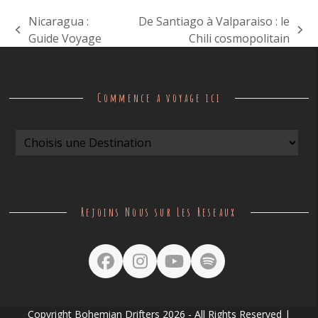
Nicaragua :
De Santiago à Valparaiso : le
previous
next
Guide Voyage
Chili cosmopolitain
post:
post:
Commence a voyage ici
Rejoins Nous sur Les Reseaux
Facebook
Instagram
YouTube
Spotify
Copyright
Bohemian Drifters
2026 - All Rights Reserved |